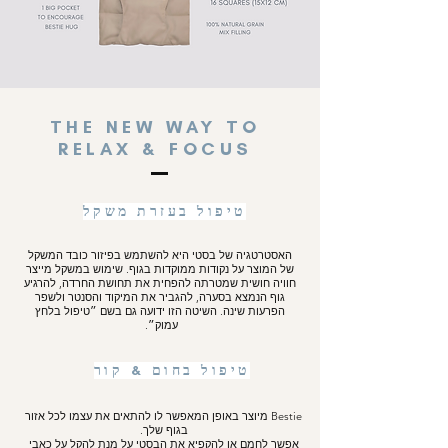
(הורמון הסטרס)
התוצאה:
הגוף נרגע, הנשימה מתעמקת, והלב מרגיש
מוחזק
אוקסיטוצין הוא הסיבה שחיבוק טוב
לא רק מרגיש טוב —
THE NEW WAY TO
אלא ממש
עוזר לגוף לווסת את עצמו
.
RELAX & FOCUS
🔥❄️ טיפול בחום ובקור
Bestie מאפשר לך לבחור מה הגוף צריך עכשיו:
טיפול בעזרת משקל
🔥 חום
מרפה שרירים תפוסים
האסטרטגיה של בסטי היא להשתמש בפיזור כובד המשקל
מסייע בהקלה על כאבי גב, בטן וכאבי מחזור
של המוצר על נקודות ממוקדות בגוף. שימוש במשקל מייצר
תומך בתחושת רוגע, נחמה והתרחבות
חוויה חושית שמטרתה להפחית את תחושת החרדה, להרגיע
גוף הנמצא בסערה, להגביר את המיקוד והסנטר ולשפר
❄️ קור
הפרעות שינה. השיטה הזו ידועה גם בשם ״טיפול בלחץ
מסייע בהפחתת דלקת ונפיחות
עמוק״.
מרענן ומאזן עומס תחושתי
תומך בהתאוששות והרגעה ממוקדת
טיפול בחום & קור
השילוב של חיבוק + חום / קור
יוצר תחושה עמוקה של הקלה והחזקה.
Bestie מיוצר באופן המאפשר לו להתאים את עצמו לכל אזור
בגוף שלך.
אפשר לחמם או להקפיא את ה
🫂 למי Bestie מתאים?
בסטי על מנת להקל על כאבי