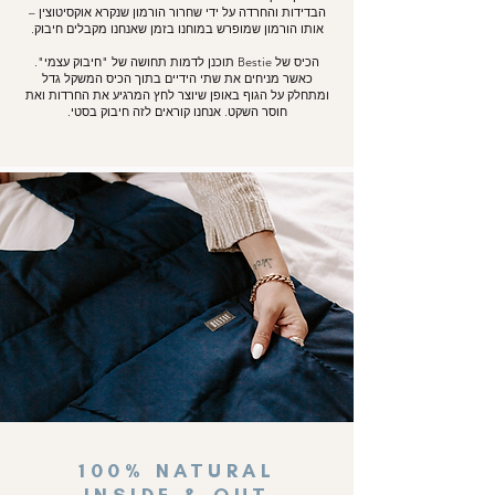
תפירה מרושתת (Grid) מבטיחה שהדגנים לא
הבדידות והחרדה על ידי שחרור הורמון שנקרא אוקסיטוצין –
אותו הורמון שמופרש במוחנו בזמן שאנחנו מקבלים חיבוק.
יזוזו, וכך מאפשרת לפיזור המשקל והטמפרטורה
של ה-Bestie להישאר אחיד לאורך זמן.
הכיס של Bestie תוכנן לדמות תחושה של "חיבוק עצמי".
כאשר מניחים את שתי הידיים בתוך הכיס המשקל גדל
ארומתרפיה
– תרסיס שמנים אתריים טבעיים
ומתחלק על הגוף באופן שיוצר לחץ המרגיע את החרדות ואת
100% בתערובת הייחודית של Bestie
חוסר השקט. אנחנו קוראים לזה חיבוק
בסטי
.
(אופציונלי).
ניתן להוסיף בניחוחות Citrus Relief או לבנדר.
100% NATURAL
INSIDE & OUT