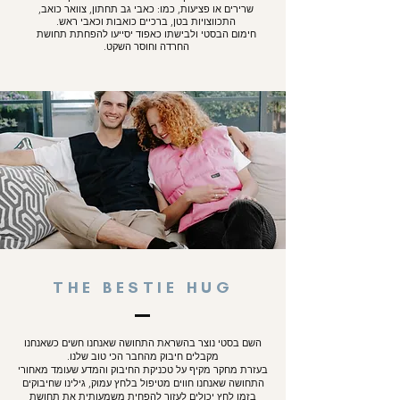
שרירים או פציעות, כמו: כאבי גב תחתון, צוואר כואב,
לכל מי שרוצה:
התכווצויות בטן, ברכיים כואבות וכאבי ראש.
חימום הבסטי ולבישתו כאפוד יסייעו להפחתת תחושת
להרגיש מוחזקת
החרדה וחוסר השקט.
להירגע בלי מילים
להכניס חיבוק קבוע לשגרה
כלי תמיכה רך, נעים ולא שיפוטי
About Bestie :
צבע
– ורוד בהיר
בד רך במיוחד ומלטף ותחושה קלילה ונושמת על
הגוף.
מהדורה מוגבלת
עבודת יד בישראל
משקל
– כ־2.5 ק"ג
מידות
– 68×42 ס"מ | יוניסקס
THE BESTIE HUG
בד
– 100% כותנה Tinsel
תווית
– 100% כותנה
מילוי
– 100% דגנים טבעיים מעורבים
השם
בסטי
נוצר בהשראת התחושה שאנחנו חשים כשאנחנו
16 יחידות מילוי נפרדות
מקבלים חיבוק מהחבר הכי טוב שלנו.
בעזרת מחקר מקיף על טכניקת החיבוק והמדע שעומד מאחורי
חד-צדדית, מיועדת במיוחד לישיבה לאחור
התחושה שאנחנו חווים מטיפול בלחץ עמוק, גילינו שחיבוקים
ולשכיבה.
בזמן לחץ יכולים לעזור להפחית משמעותית את תחושת