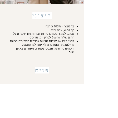
חיצוני
בד טבעי – 100% כותנה.
רך למגע, עבה וחזק.
מסוגל לעמוד בטמפרטורות גבוהות תוך שמירה על
החום של ה-Bestie לפרקי זמן ארוכים.
בסטי כולל 16 יחידות מלאות גרגירים התפורים ברשת
כדי להבטיח שהגרגרים לא יזוזו, לכן המשקל
והטמפרטורה של הבסטי נשארים מפוזרים באופן
שווה.
פנים
100% תערובת דגנים טבעית.
מסוגל לשמור על חום וריח לפרקי זמן ממושכים.
100% שמן אתרי טבעי - Bestie Signature Mix.
מספק ארומתרפיה להרפיה אולטימטיבית.
DIRECTIONS