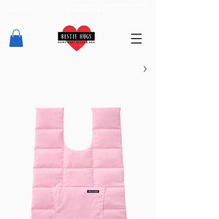
WE LOVE OUR BESTIES!
15% OFF THE WOODSTOCK
BESTIE
- USE CODE -
WOODSTOCK15
AT CHECKOUT