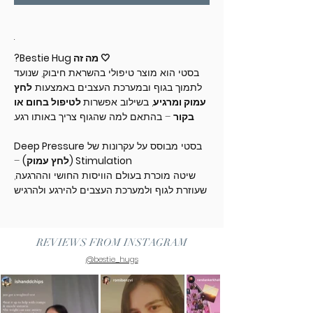
🤍 מה זה Bestie Hug?
בסטי הוא מוצר טיפולי בהשראת חיבוק, שנועד
לתמוך בגוף ובמערכת העצבים באמצעות
לחץ
עמוק ומרגיע
, בשילוב אפשרות
לטיפול בחום או
בקור
– בהתאם למה שהגוף צריך באותו רגע.
בסטי מבוסס על עקרונות של
Deep Pressure
Stimulation (לחץ עמוק)
–
שיטה מוכרת בעולם הוויסות החושי וההרגעה,
שעוזרת לגוף ולמערכת העצבים להירגע ולהרגיש
בטוחים.
הלחץ העדין והאחיד מדמה חיבוק אנושי,
ומעודד תחושה של קרקוע, יציבות ונו
REVIEWS FROM INSTAGRAM
כחות בגוף.
@bestie_hugs
🌿 ההשפעות הטיפוליות של Bestie
Bestie נועד לתמוך בך ברגעים שבהם הגוף
והלב צריכים חיבוק: