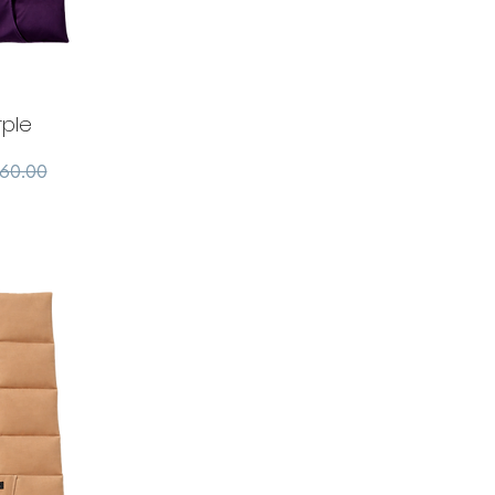
rple
מחיר ר