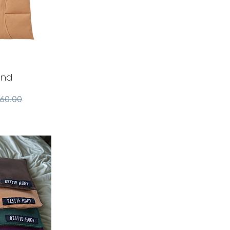
and
מחיר ר