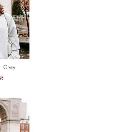
- Grey
אז