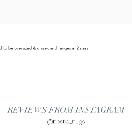
Color : 
Hood: 
Kangar
Drawst
Front :
Back : 
Materia
Machin
ed to be oversized & unisex and ranges in 2 sizes
To avoi
machin
REVIEWS FROM INSTAGRAM
@bestie_hugs