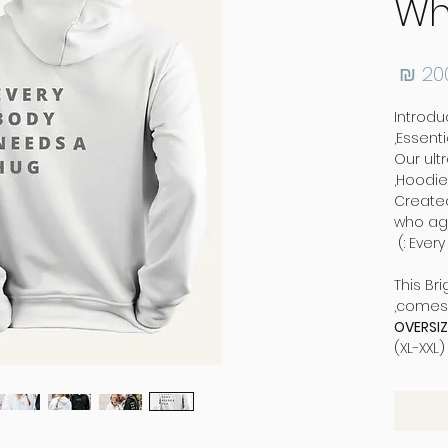
Wh
מחיר
Introdu
Essenti
Our ult
Hoodie
Created
who ag
Every
This Br
comes i
OVERSI
(XL-XXL)
Not su
Contac
Produce