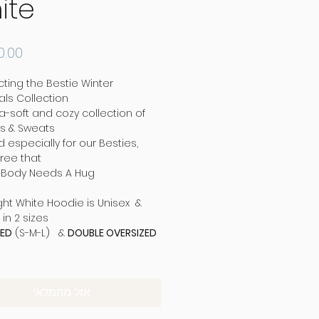
ite
cting the Bestie Winter
als Collection,
ra-soft and cozy collection of
s & Sweats,
 especially for our Besties,
ree that
 Body Needs A Hug :)
ight White Hoodie is Unisex &
n 2 sizes,
ZED
(S-M-L) &
DOUBLE OVERSIZED
re about your size?
t US
אזל מהמלאי
d in Israel