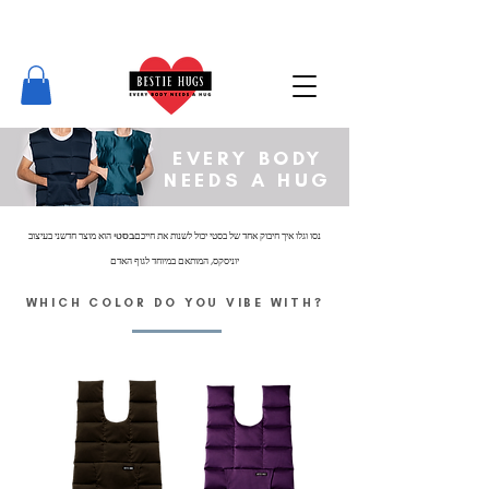
WE LOVE OUR BESTIES!
15% OFF THE WOODSTOCK
BESTIE
- USE CODE -
WOODSTOCK15
AT CHECKOUT
EVERY BODY
NEEDS A HUG
בסטי
נסו וגלו איך חיבוק אחד של בסטי יכול לשנות את חייכם
הוא מוצר חדשני בעיצוב
יוניסקס, המותאם במיוחד לגוף האדם
WHICH COLOR DO YOU VIBE WITH?